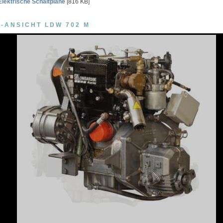
Elektrische Schaltpläne
[816 KB]
°-ANSICHT LDW 702 M