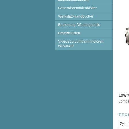
Generatorendatenblätter
Werkstatt-Handbücher
Bedienung-/Wartungshefte
Ersatzteilisten
Videos zu Lombarinimotoren
(englisch)
LDW 7
Lomba
TEC
Zylin