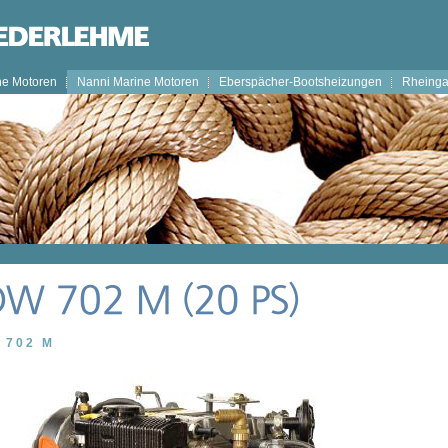
ne Motoren
Nanni Marine Motoren
Eberspächer-Bootsheizungen
Rheing
 702 M