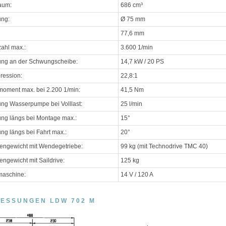
aum:
686 cm³
ung:
Ø 75 mm
77,6 mm
ahl max.:
3.600 1/min
ung an der Schwungscheibe:
14,7 kW / 20 PS
ression:
22,8:1
oment max. bei 2.200 1/min:
41,5 Nm
ung Wasserpumpe bei Volllast:
25 l/min
ng längs bei Montage max.:
15°
ng längs bei Fahrt max.:
20°
engewicht mit Wendegetriebe:
99 kg (mit Technodrive TMC 40)
engewicht mit Saildrive:
125 kg
maschine:
14 V / 120 A
ESSUNGEN LDW 702 M