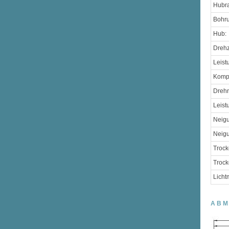
Hubr
Bohr
Hub:
Drehz
Leist
Komp
Drehm
Leist
Neigu
Neigu
Trock
Trock
Licht
ABM